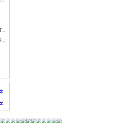
..
..